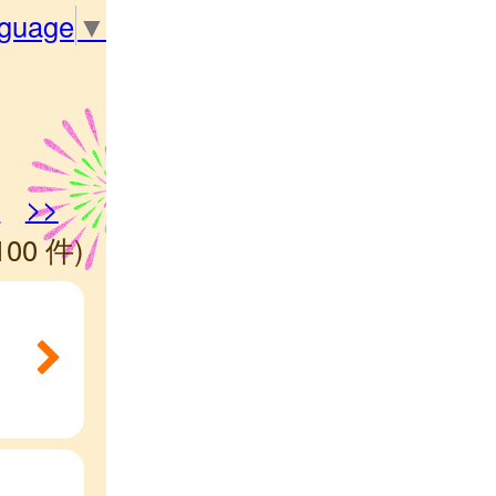
nguage
▼
6
>>
100 件)