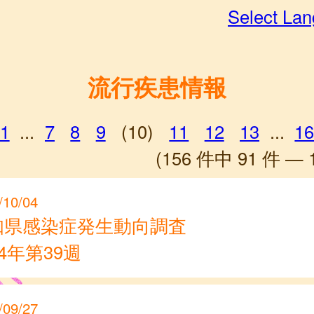
Select La
流行疾患情報
1
...
7
8
9
(10)
11
12
13
...
1
(156 件中 91 件 — 
/10/04
知県感染症発生動向調査
24年第39週
/09/27