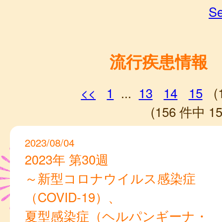
Se
流行疾患情報
<<
1
...
13
14
15
(
(156 件中 15
2023/08/04
2023年 第30週
～新型コロナウイルス感染症
（COVID-19）、
夏型感染症（ヘルパンギーナ・