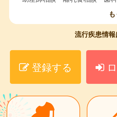
も
流行疾患情
登録する
ロ