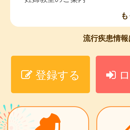
も
流行疾患情
登録する
ロ