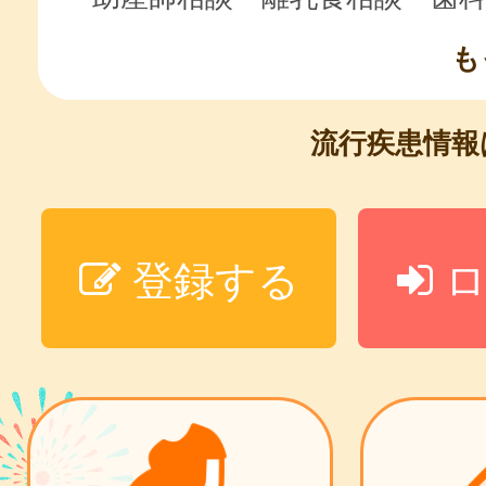
も
流行疾患情
登録する
ロ