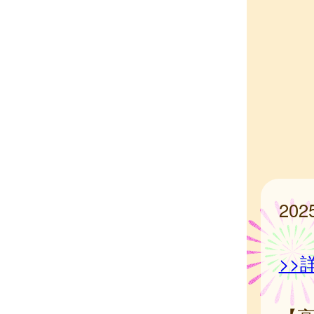
20
>>