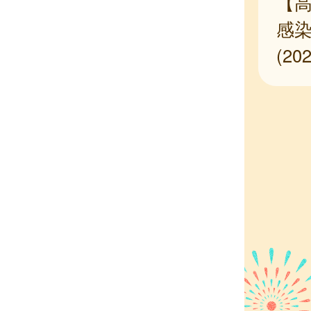
【高
感染
(2