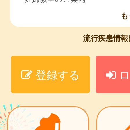
も
流行疾患情
登録する
ロ