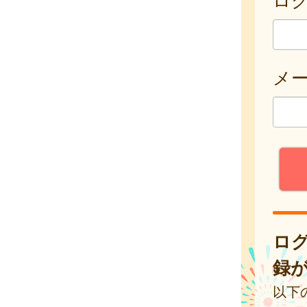
メ
ロ
録
以下