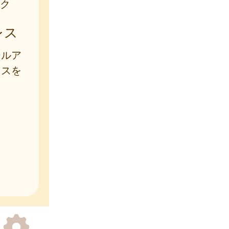
ク
レス
ールア
レスを