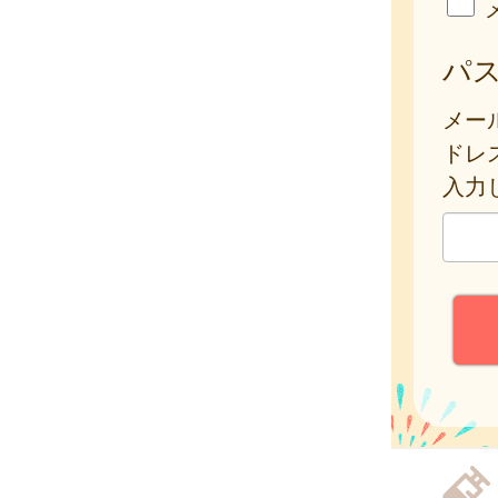
パ
メー
ドレ
入力