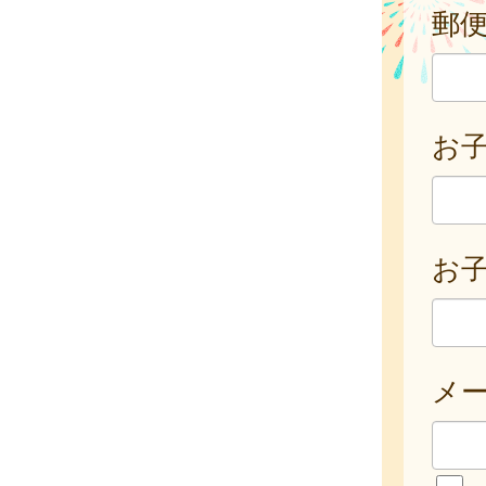
郵
お
お子
メ