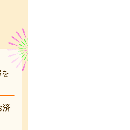
報を
お済