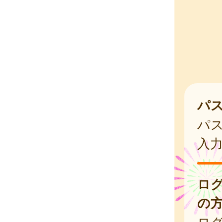
パ
パ
入
ロ
の
ログ